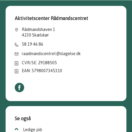
Aktivitetscenter Rådmandscentret
Rådmandshaven 1
4230 Skælskør
58 19 46 86
raadmandscentret@slagelse.dk
CVR/SE: 29188505
EAN: 5798007345310
Se også
Ledige job